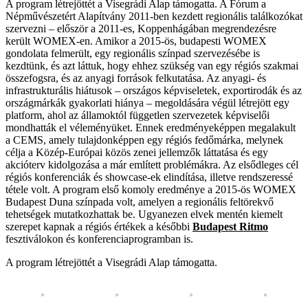
A program létrejöttét a Visegrádi Alap támogatta. A Fórum a
Népművészetért Alapítvány 2011-ben kezdett regionális találkozókat
szervezni – először a 2011-es, Koppenhágában megrendezésre
került WOMEX-en. Amikor a 2015-ös, budapesti WOMEX
gondolata felmerült, egy regionális színpad szervezésébe is
kezdtünk, és azt láttuk, hogy ehhez szükség van egy régiós szakmai
összefogsra, és az anyagi források felkutatása. Az anyagi- és
infrastrukturális hiátusok – országos képviseletek, exportirodák és az
országmárkák gyakorlati hiánya – megoldására végül létrejött egy
platform, ahol az államoktól független szervezetek képviselői
mondhatták el véleményüket. Ennek eredményeképpen megalakult
a CEMS, amely tulajdonképpen egy régiós fedőmárka, melynek
célja a Közép-Európai közös zenei jellemzők láttatása és egy
akcióterv kidolgozása a már említett problémákra. Az elsődleges cél
régiós konferenciák és showcase-ek elindítása, illetve rendszeressé
tétele volt. A program első komoly eredménye a 2015-ös WOMEX
Budapest Duna színpada volt, amelyen a regionális feltörekvő
tehetségek mutatkozhattak be. Ugyanezen elvek mentén kiemelt
szerepet kapnak a régiós értékek a későbbi
Budapest Ritmo
fesztiválokon és konferenciaprogramban is.
A program létrejöttét a Visegrádi Alap támogatta.