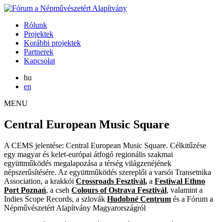
Rólunk
Projektek
Korábbi projektek
Partnerek
Kapcsolat
hu
en
MENU
Central European Music Square
A CEMS jelentése: Central European Music Square. Célkitűzése
egy magyar és kelet-európai átfogó regionális szakmai
együttműködés megalapozása a térség világzenéjének
népszerűsítésére. Az együttműködés szereplői a varsói Transetnika
Association, a krakkói
Crossroads Fesztivál
,
a
Festiwal Ethno
Port Poznań
, a cseh
Colours of Ostrava Fesztivál
, valamint a
Indies Scope Records, a szlovák
Hudobné Centrum
és a Fórum a
Népművészetért Alapítvány Magyarországról